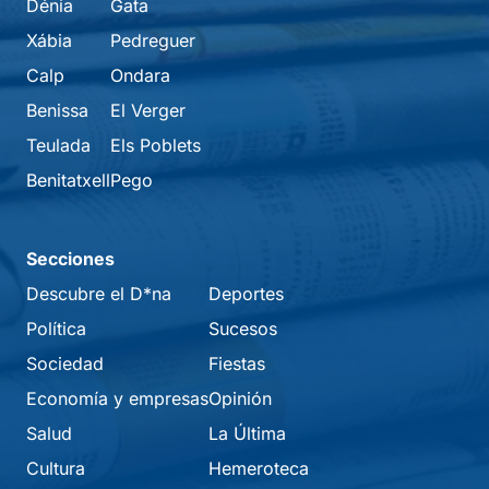
Dénia
Gata
Xábia
Pedreguer
Calp
Ondara
Benissa
El Verger
Teulada
Els Poblets
Benitatxell
Pego
Secciones
Descubre el D*na
Deportes
Política
Sucesos
Sociedad
Fiestas
Economía y empresas
Opinión
Salud
La Última
Cultura
Hemeroteca