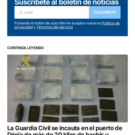
Suscríbete al boletín de noticias
Tu dirección de correo electrónico no será
publicada.
Los campos obligatorios están
SUSCRIBETE
marcados con
*
Pulsando el botón de suscribirme aceptas nuestras
Política de
privacidad
y
Términos del servicio
Comentario
*
CONTINÚA LEYENDO
Your Name
*
Your E-mail
*
Guarda mi nombre, correo electrónico y web
en este navegador para la próxima vez que
comente.
La Guardia Civil se incauta en el puerto de
COMENTAR
Dénia de más de 20 kilos de hachís y