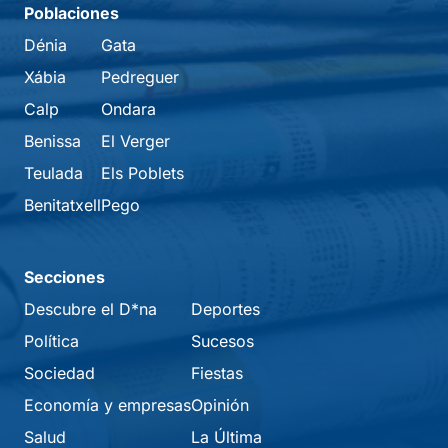
Poblaciones
Dénia
Gata
Xábia
Pedreguer
Calp
Ondara
Benissa
El Verger
Teulada
Els Poblets
Benitatxell
Pego
Secciones
Descubre el D*na
Deportes
Política
Sucesos
Sociedad
Fiestas
Economía y empresas
Opinión
Salud
La Última