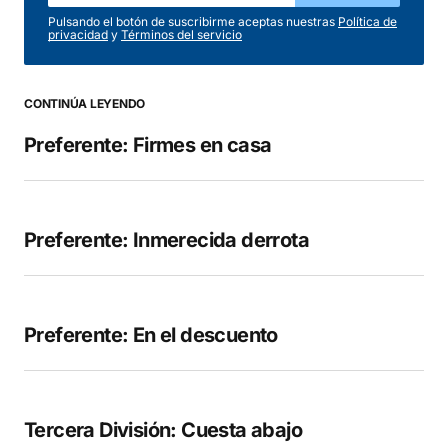
Pulsando el botón de suscribirme aceptas nuestras
Política de
privacidad
y
Términos del servicio
Comentario
*
CONTINÚA LEYENDO
Preferente: Firmes en casa
Your Name
*
Your E-mail
*
Preferente: Inmerecida derrota
Guarda mi nombre, correo electrónico y web
en este navegador para la próxima vez que
comente.
Preferente: En el descuento
COMENTAR
Tercera División: Cuesta abajo