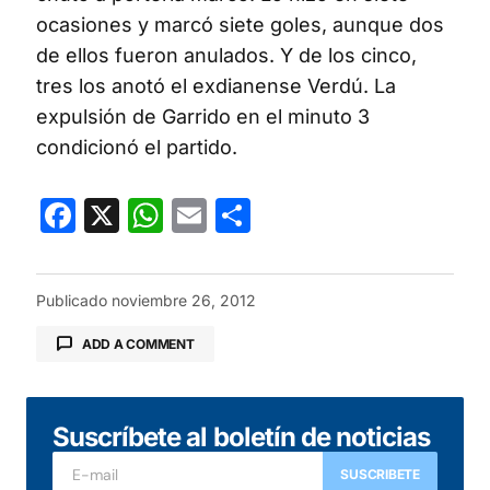
ocasiones y marcó siete goles, aunque dos
de ellos fueron anulados. Y de los cinco,
tres los anotó el exdianense Verdú. La
expulsión de Garrido en el minuto 3
condicionó el partido.
Facebook
X
WhatsApp
Email
Compartir
Publicado
noviembre 26, 2012
ADD A COMMENT
Suscríbete al boletín de noticias
Tu dirección de correo electrónico no será
publicada.
Los campos obligatorios están
SUSCRIBETE
marcados con
*