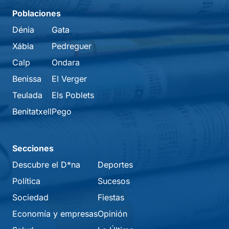
Poblaciones
Dénia
Gata
Xábia
Pedreguer
Calp
Ondara
Benissa
El Verger
Teulada
Els Poblets
Benitatxell
Pego
Secciones
Descubre el D*na
Deportes
Política
Sucesos
Sociedad
Fiestas
Economía y empresas
Opinión