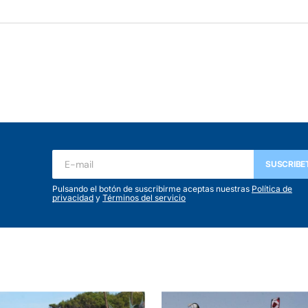
ada.
Los campos obligatorios están marcados con
*
SUSCRIBE
Pulsando el botón de suscribirme aceptas nuestras
Política de
privacidad
y
Términos del servicio
Your E-mail
*