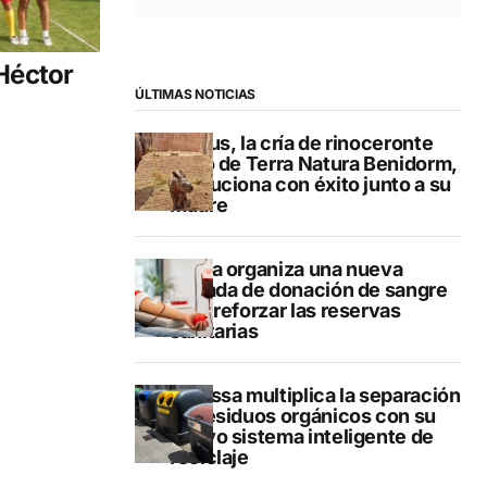
 Héctor
ÚLTIMAS NOTICIAS
Brutus, la cría de rinoceronte
indio de Terra Natura Benidorm,
evoluciona con éxito junto a su
madre
Dénia organiza una nueva
jornada de donación de sangre
para reforzar las reservas
sanitarias
Benissa multiplica la separación
de residuos orgánicos con su
nuevo sistema inteligente de
reciclaje