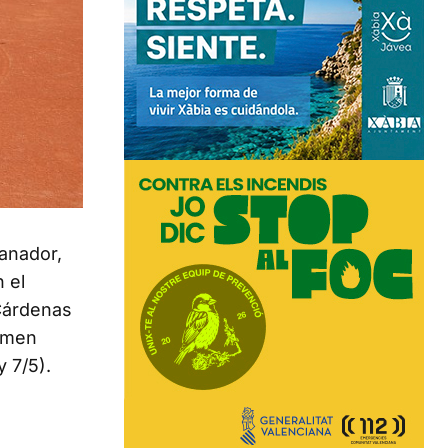
ganador,
 el
Cárdenas
armen
 7/5).