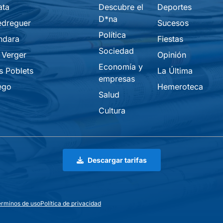
ata
Descubre el
Deportes
D*na
edreguer
Sucesos
Política
ndara
Fiestas
Sociedad
 Verger
Opinión
Economía y
s Poblets
La Última
empresas
ego
Hemeroteca
Salud
Cultura
Descargar tarifas
erminos de uso
Política de privacidad