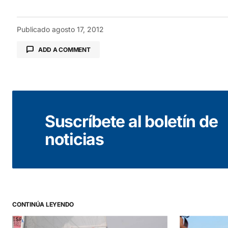
Publicado
agosto 17, 2012
ADD A COMMENT
Tu dirección de correo electrónico no será public
Suscríbete al boletín de
Comentario
*
noticias
Your Name
*
CONTINÚA LEYENDO
Guarda mi nombre, correo electrónico y web en este
navegador para la próxima vez que comente.