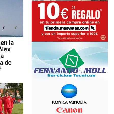
en la
Álex
ma
a de
f