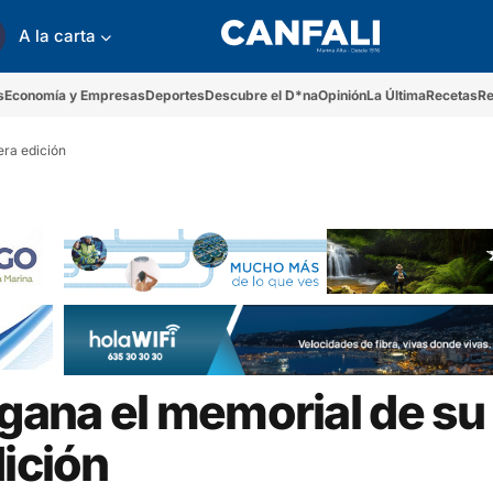
A la carta
s
Economía y Empresas
Deportes
Descubre el D*na
Opinión
La Última
Recetas
Re
era edición
 gana el memorial de su
dición