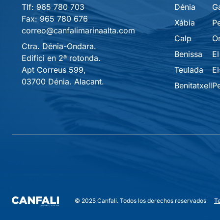
Tlf:
965 780 703
Dénia
G
Fax:
965 780 676
Xábia
P
correo@canfalimarinaalta.com
Calp
O
Ctra. Dénia-Ondara.
Benissa
El
Edifici en 2ª rotonda.
Apt Correus 599,
Teulada
El
03700 Dénia. Alacant.
Benitatxell
P
T
© 2025 Canfali. Todos los derechos reservados