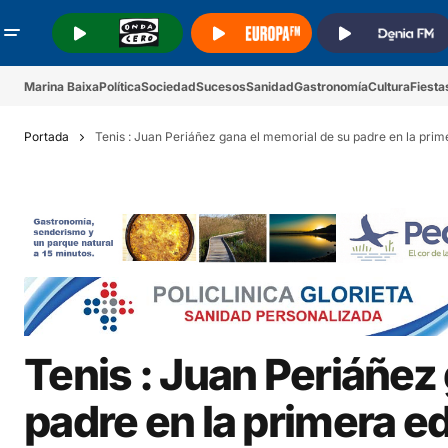
.
.
.
Marina Baixa
Política
Sociedad
Sucesos
Sanidad
Gastronomía
Cultura
Fiesta
Portada
Tenis : Juan Periáñez gana el memorial de su padre en la prim
Tenis : Juan Periáñez
padre en la primera e