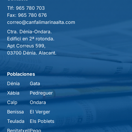
Tlf:
965 780 703
Fax:
965 780 676
correo@canfalimarinaalta.com
Ctra. Dénia-Ondara.
Edifici en 2ª rotonda.
Apt Correus 599,
03700 Dénia. Alacant.
Poblaciones
Dénia
Gata
Xábia
Pedreguer
Calp
Ondara
Benissa
El Verger
Teulada
Els Poblets
Benitatxell
Pego