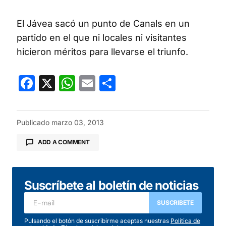
El Jávea sacó un punto de Canals en un
partido en el que ni locales ni visitantes
hicieron méritos para llevarse el triunfo.
Facebook
X
WhatsApp
Email
Compartir
Publicado
marzo 03, 2013
ADD A COMMENT
Suscríbete al boletín de noticias
Tu dirección de correo electrónico no será
publicada.
Los campos obligatorios están
SUSCRIBETE
marcados con
*
Pulsando el botón de suscribirme aceptas nuestras
Política de