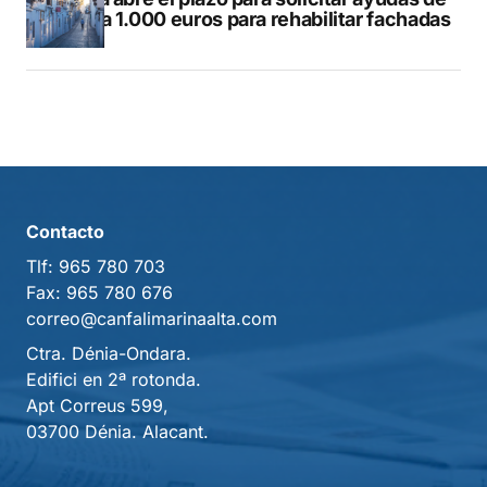
hasta 1.000 euros para rehabilitar fachadas
Contacto
Tlf:
965 780 703
Fax:
965 780 676
correo@canfalimarinaalta.com
Ctra. Dénia-Ondara.
Edifici en 2ª rotonda.
Apt Correus 599,
03700 Dénia. Alacant.