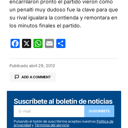
encarrilaron pronto el partido vieron como
un penalti muy dudoso fue la clave para que
su rival igualara la contienda y remontara en
los minutos finales el partido.
Facebook
X
WhatsApp
Email
Compartir
Publicado
abril 29, 2012
ADD A COMMENT
Suscríbete al boletín de noticias
Tu dirección de correo electrónico no será
publicada.
Los campos obligatorios están
SUSCRIBETE
marcados con
*
Pulsando el botón de suscribirme aceptas nuestras
Política de
privacidad
y
Términos del servicio