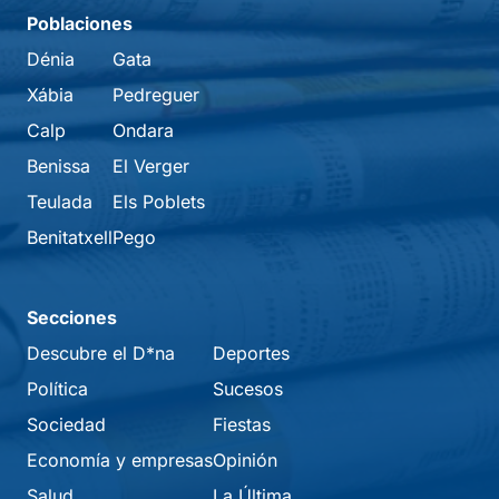
Poblaciones
Dénia
Gata
Xábia
Pedreguer
Calp
Ondara
Benissa
El Verger
Teulada
Els Poblets
Benitatxell
Pego
Secciones
Descubre el D*na
Deportes
Política
Sucesos
Sociedad
Fiestas
Economía y empresas
Opinión
Salud
La Última