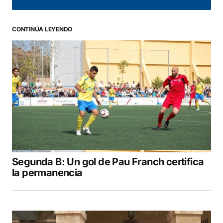
Comentario
*
CONTINÚA LEYENDO
Your Name
*
Your E-mail
*
Guarda mi nombre, correo electrónico y web
en este navegador para la próxima vez que
comente.
Segunda B: Un gol de Pau Franch certifica
COMENTAR
la permanencia