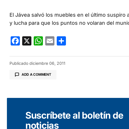
El Jávea salvó los muebles en el último suspiro a
y lucha para que los puntos no volaran del munic
Facebook
X
WhatsApp
Email
Compartir
Publicado
diciembre 06, 2011
ADD A COMMENT
Tu dirección de correo electrónico no será public
Suscríbete al boletín de
Comentario
*
noticias