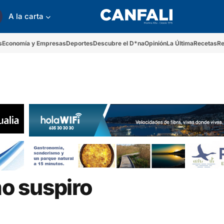
A la carta
s
Economía y Empresas
Deportes
Descubre el D*na
Opinión
La Última
Recetas
Re
mo suspiro