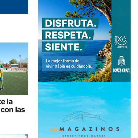
e la
 con las