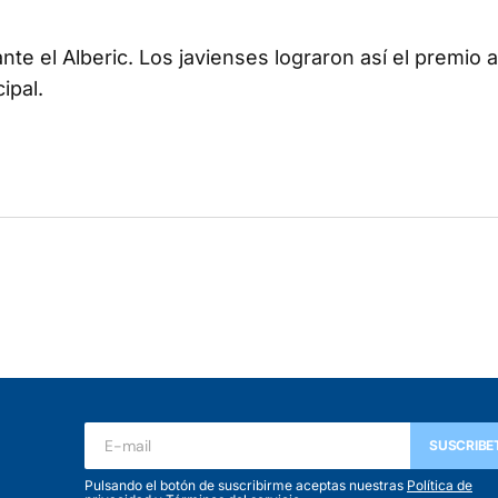
nte el Alberic. Los javienses lograron así el premio 
ipal.
ada.
Los campos obligatorios están marcados con
*
SUSCRIBE
Pulsando el botón de suscribirme aceptas nuestras
Política de