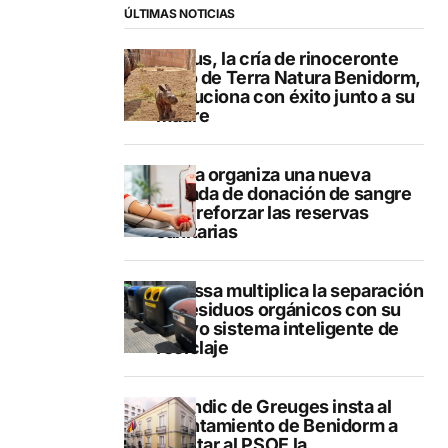
ÚLTIMAS NOTICIAS
Brutus, la cría de rinoceronte
indio de Terra Natura Benidorm,
evoluciona con éxito junto a su
madre
Dénia organiza una nueva
jornada de donación de sangre
para reforzar las reservas
sanitarias
Benissa multiplica la separación
de residuos orgánicos con su
nuevo sistema inteligente de
reciclaje
El Síndic de Greuges insta al
Ayuntamiento de Benidorm a
facilitar al PSOE la