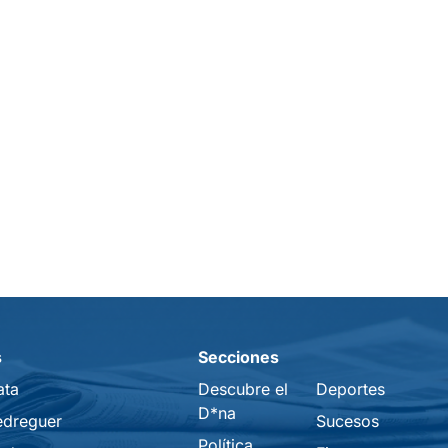
s
Secciones
ata
Descubre el
Deportes
D*na
edreguer
Sucesos
Política