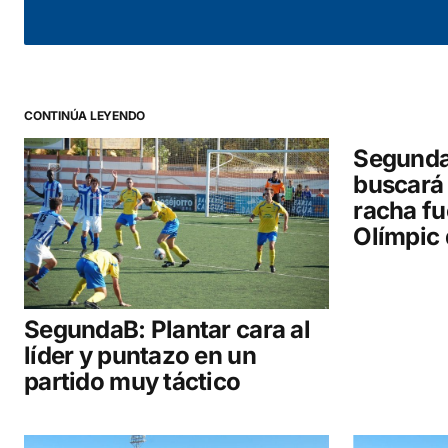
Your Name
*
CONTINÚA LEYENDO
Guarda mi nombre, correo electrónico y web en este
navegador para la próxima vez que comente.
Segunda 
buscará
racha fu
COMENTAR
Olímpic 
SegundaB: Plantar cara al
líder y puntazo en un
partido muy táctico