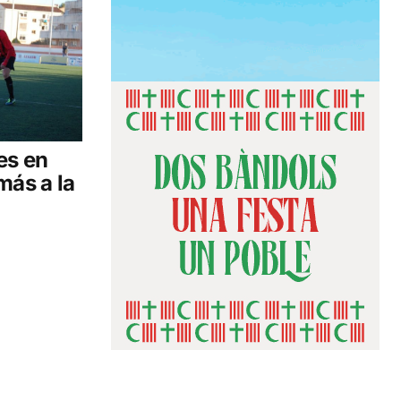
es en
más a la