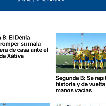
privacidad
y
Términos del servicio
Your E-mail
*
B: El Dénia
 romper su mala
era de casa ante el
de Xàtiva
Segunda B: Se repit
historia y de vuelta
manos vacías