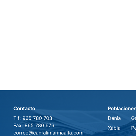
Contacto
Poblacione
Tlf:
965 780 703
Dénia
G
Fax:
965 780 676
Xábia
P
correo@canfalimarinaalta.com