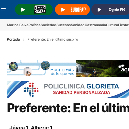
.
.
.
Marina Baixa
Política
Sociedad
Sucesos
Sanidad
Gastronomía
Cultura
Fiesta
Portada
Preferente: En el último suspiro
Preferente: En el últi
Jávea 1, Alberic 1