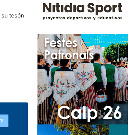
a su tesón
TE