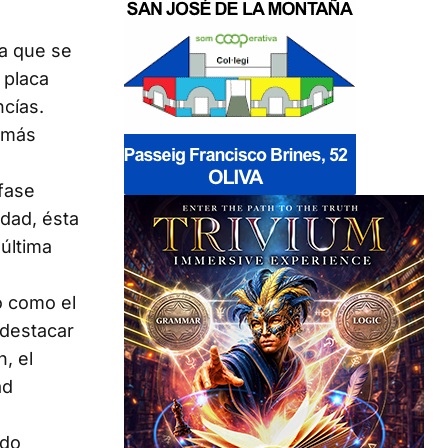
va que se
 placa
cías.
o más
fase
dad, ésta
última
o como el
 destacar
, el
ad
ado