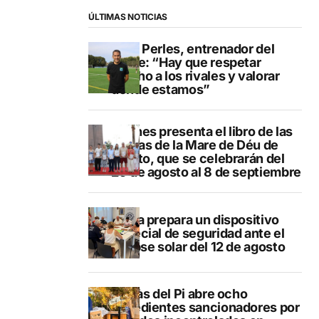
ÚLTIMAS NOTICIAS
Pere Perles, entrenador del
Calpe: “Hay que respetar
mucho a los rivales y valorar
dónde estamos”
Duanes presenta el libro de las
fiestas de la Mare de Déu de
Loreto, que se celebrarán del
29 de agosto al 8 de septiembre
Xàbia prepara un dispositivo
especial de seguridad ante el
eclipse solar del 12 de agosto
L’Alfàs del Pi abre ocho
expedientes sancionadores por