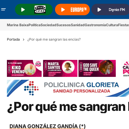
.
.
.
Marina Baixa
Política
Sociedad
Sucesos
Sanidad
Gastronomía
Cultura
Fiesta
Portada
¿Por qué me sangran las encías?
¿Por qué me sangran 
DIANA GONZÁLEZ GANDÍA (*)