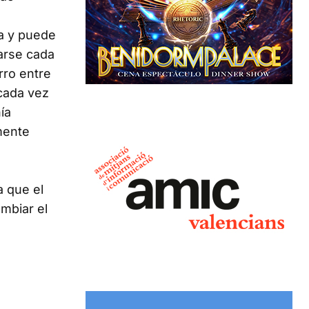
ia y puede
larse cada
rro entre
 cada vez
ía
mente
a que el
ambiar el