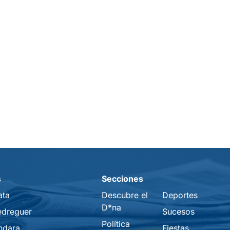
s
Secciones
ata
Descubre el
Deportes
D*na
edreguer
Sucesos
Política
ndara
Fiestas