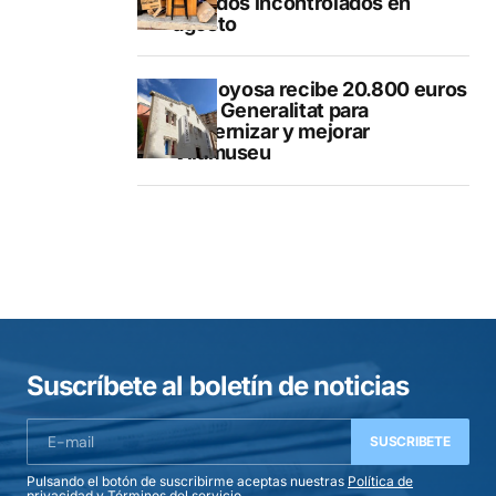
vertidos incontrolados en
agosto
Villajoyosa recibe 20.800 euros
de la Generalitat para
modernizar y mejorar
Vilamuseu
Suscríbete al boletín de noticias
SUSCRIBETE
Pulsando el botón de suscribirme aceptas nuestras
Política de
privacidad
y
Términos del servicio