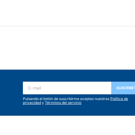
ada.
Los campos obligatorios están marcados con
*
SUSCRIBE
Pulsando el botón de suscribirme aceptas nuestras
Política de
privacidad
y
Términos del servicio
Your E-mail
*