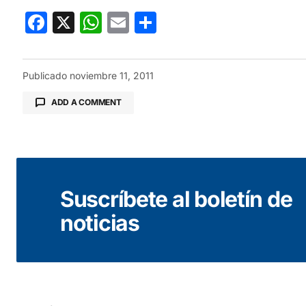
Facebook
X
WhatsApp
Email
Compartir
Publicado
noviembre 11, 2011
ADD A COMMENT
Tu dirección de correo electrónico no será public
Suscríbete al boletín de
Comentario
*
noticias
Your Name
*