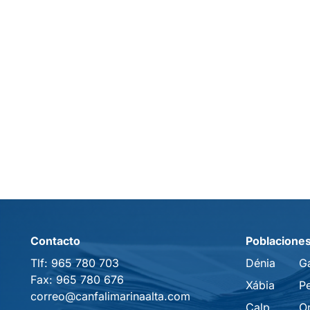
Contacto
Poblacione
Tlf:
965 780 703
Dénia
G
Fax:
965 780 676
Xábia
P
correo@canfalimarinaalta.com
Calp
O