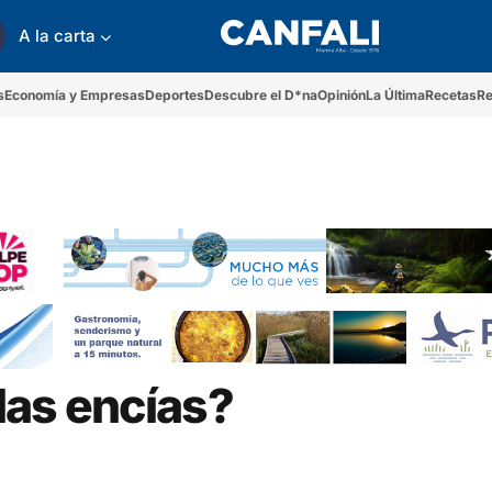
A la carta
s
Economía y Empresas
Deportes
Descubre el D*na
Opinión
La Última
Recetas
Re
las encías?