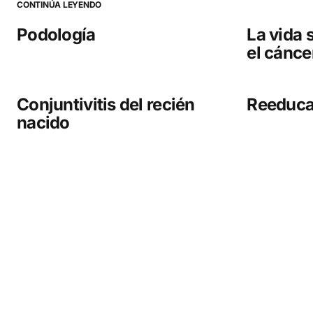
CONTINÚA LEYENDO
Guarda mi nombre, correo electrónico y web en este
navegador para la próxima vez que comente.
Podología
La vida 
el cánc
COMENTAR
Conjuntivitis del recién
Reeduca
nacido