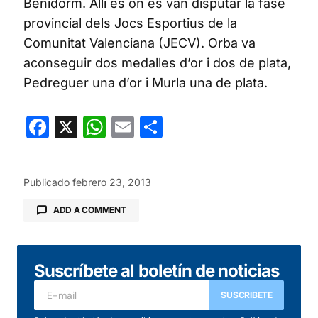
Benidorm. Allí es on es van disputar la fase
provincial dels Jocs Esportius de la
Comunitat Valenciana (JECV). Orba va
aconseguir dos medalles d’or i dos de plata,
Pedreguer una d’or i Murla una de plata.
Facebook
X
WhatsApp
Email
Compartir
Publicado
febrero 23, 2013
ADD A COMMENT
Suscríbete al boletín de noticias
Tu dirección de correo electrónico no será
publicada.
Los campos obligatorios están
SUSCRIBETE
marcados con
*