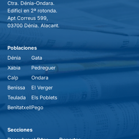
Ctra. Dénia-Ondara.
Edifici en 2ª rotonda.
Apt Correus 599,
03700 Dénia. Alacant.
Poblaciones
Dénia
Gata
Xábia
Pedreguer
Calp
Ondara
Benissa
El Verger
Teulada
Els Poblets
Benitatxell
Pego
Secciones