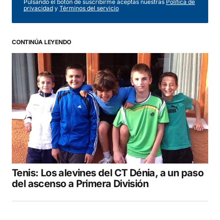
Pulsando el botón de suscribirme aceptas nuestras
Política de
privacidad
y
Términos del servicio
Comentario
*
CONTINÚA LEYENDO
Your Name
*
Your E-mail
*
Guarda mi nombre, correo electrónico y web
en este navegador para la próxima vez que
comente.
Tenis: Los alevines del CT Dénia, a un paso
COMENTAR
del ascenso a Primera División