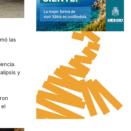
rmó las
iencia.
lipsis y
eron
 el