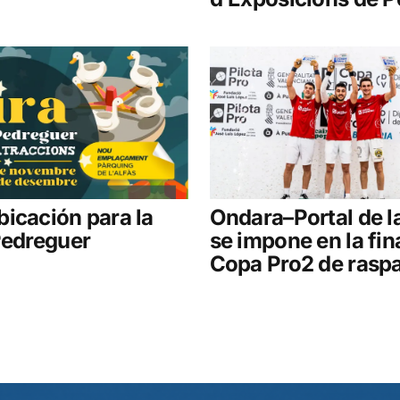
icación para la
Ondara–Portal de l
Pedreguer
se impone en la fina
Copa Pro2 de raspa