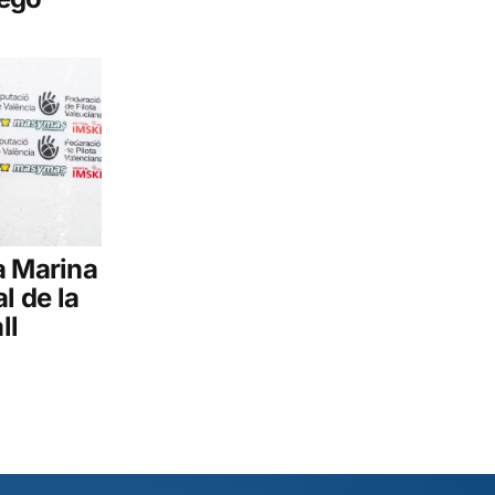
a Marina
l de la
ll