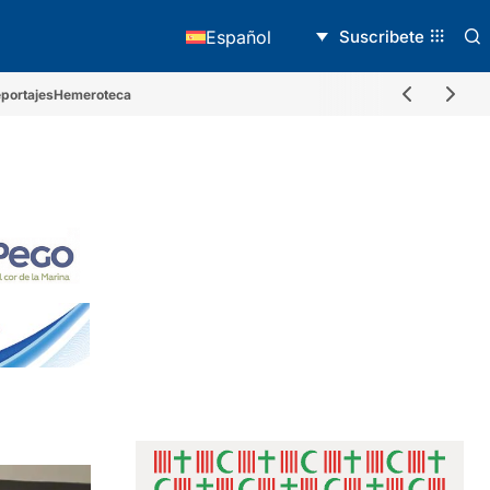
Suscribete
Español
portajes
Hemeroteca