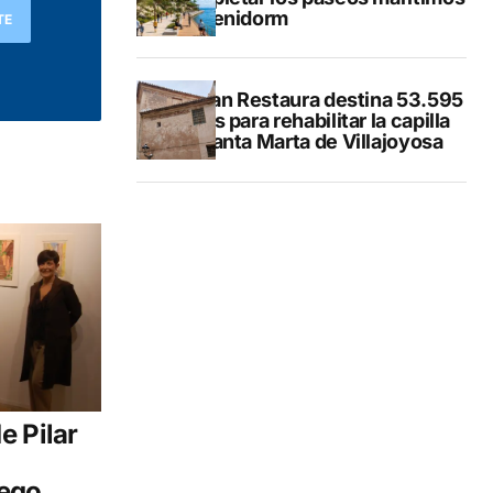
de Benidorm
TE
El Plan Restaura destina 53.595
euros para rehabilitar la capilla
de Santa Marta de Villajoyosa
e Pilar
Pego