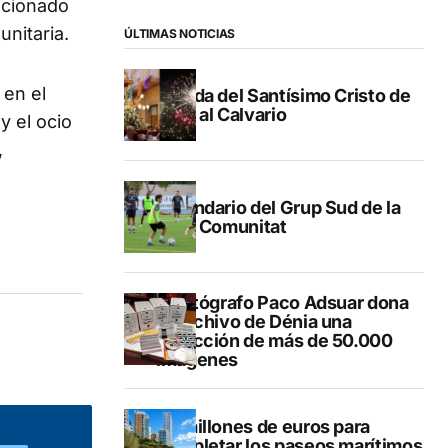
ncionado
nitaria.
ÚLTIMAS NOTICIAS
 en el
Subida del Santísimo Cristo de
Gata al Calvario
y el ocio
,
Calendario del Grup Sud de la
Lliga Comunitat
El fotógrafo Paco Adsuar dona
al Archivo de Dénia una
colección de más de 50.000
imágenes
50 millones de euros para
completar los paseos marítimos