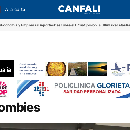
A la carta
s
Economía y Empresas
Deportes
Descubre el D*na
Opinión
La Última
Recetas
Re
Zombies