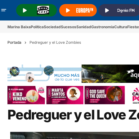
.
.
.
Marina Baixa
Política
Sociedad
Sucesos
Sanidad
Gastronomía
Cultura
Fiesta
Portada
Pedreguer y el Love Zombies
Pedreguer y el Love 