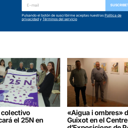
SUSCRIBE
Pulsando el botón de suscribirme aceptas nuestras
Política de
privacidad
y
Términos del servicio
 colectivo
«Aigua i ombres» d
cará el 25N en
Guixot en el Centre
d’Exposicions de 