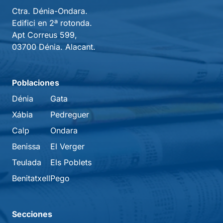
Ctra. Dénia-Ondara.
Edifici en 2ª rotonda.
Apt Correus 599,
03700 Dénia. Alacant.
Poblaciones
Dénia
Gata
Xábia
Pedreguer
Calp
Ondara
Benissa
El Verger
Teulada
Els Poblets
Benitatxell
Pego
Secciones