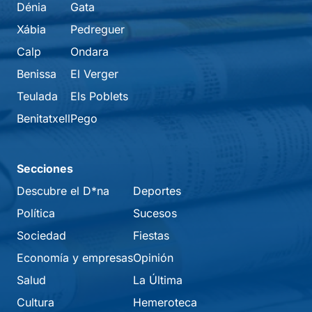
Dénia
Gata
Xábia
Pedreguer
Calp
Ondara
Benissa
El Verger
Teulada
Els Poblets
Benitatxell
Pego
Secciones
Descubre el D*na
Deportes
Política
Sucesos
Sociedad
Fiestas
Economía y empresas
Opinión
Salud
La Última
Cultura
Hemeroteca