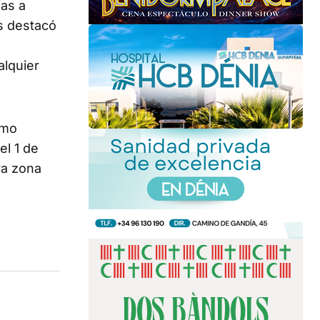
ias a
és destacó
alquier
omo
el 1 de
ra zona