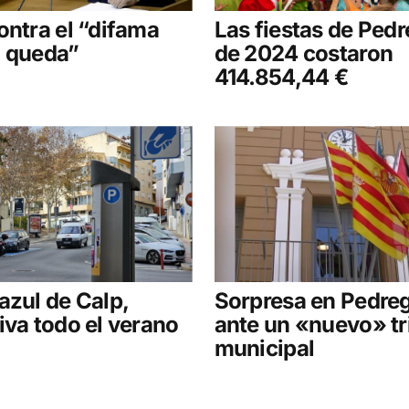
ontra el “difama
Las fiestas de Ped
o queda”
de 2024 costaron
414.854,44 €
azul de Calp,
Sorpresa en Pedre
iva todo el verano
ante un «nuevo» tr
municipal