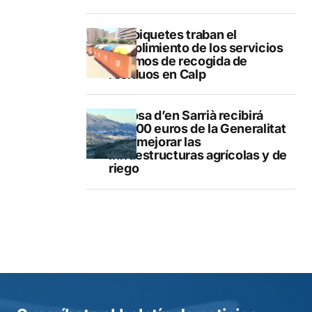
Los piquetes traban el
cumplimiento de los servicios
mínimos de recogida de
residuos en Calp
Callosa d’en Sarrià recibirá
40.000 euros de la Generalitat
para mejorar las
infraestructuras agrícolas y de
riego