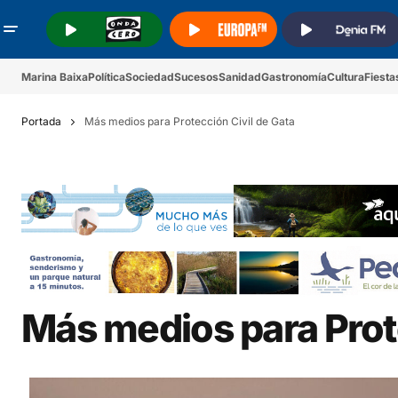
.
.
.
Marina Baixa
Política
Sociedad
Sucesos
Sanidad
Gastronomía
Cultura
Fiesta
Portada
Más medios para Protección Civil de Gata
Más medios para Prote