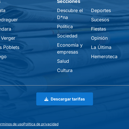
s
Secciones
ata
Descubre el
Deportes
D*na
edreguer
Sucesos
Política
ndara
Fiestas
Sociedad
 Verger
Opinión
Economía y
s Poblets
La Última
empresas
ego
Hemeroteca
Salud
Cultura
Descargar tarifas
erminos de uso
Política de privacidad