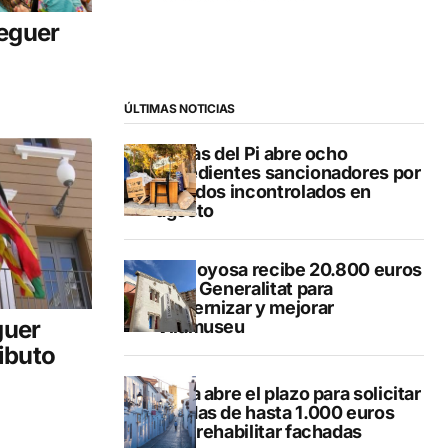
reguer
ÚLTIMAS NOTICIAS
L’Alfàs del Pi abre ocho
expedientes sancionadores por
vertidos incontrolados en
agosto
Villajoyosa recibe 20.800 euros
de la Generalitat para
modernizar y mejorar
guer
Vilamuseu
ibuto
Altea abre el plazo para solicitar
ayudas de hasta 1.000 euros
para rehabilitar fachadas