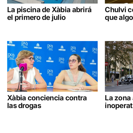
La piscina de Xàbia abrirá
Chulvi c
el primero de julio
que alg
Xàbia conciencia contra
La zona 
las drogas
inoperat