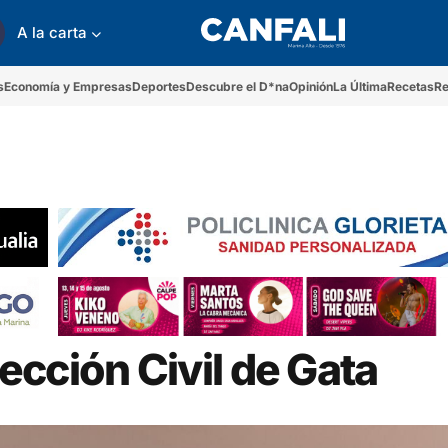
A la carta
s
Economía y Empresas
Deportes
Descubre el D*na
Opinión
La Última
Recetas
Re
cción Civil de Gata