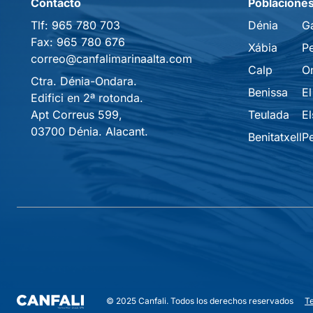
Contacto
Poblacione
Tlf:
965 780 703
Dénia
G
Fax:
965 780 676
Xábia
P
correo@canfalimarinaalta.com
Calp
O
Ctra. Dénia-Ondara.
Benissa
El
Edifici en 2ª rotonda.
Apt Correus 599,
Teulada
El
03700 Dénia. Alacant.
Benitatxell
P
T
© 2025 Canfali. Todos los derechos reservados