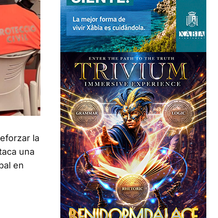
eforzar la
staca una
pal en