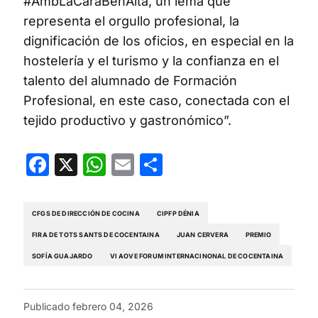
#AmbLaCaraBenAlta, un lema que
representa el orgullo profesional, la
dignificación de los oficios, en especial en la
hostelería y el turismo y la confianza en el
talento del alumnado de Formación
Profesional, en este caso, conectada con el
tejido productivo y gastronómico”.
Facebook
X
WhatsApp
Email
Compartir
CFGS DE DIRECCIÓN DE COCINA
CIPFP DÉNIA
FIRA DE TOTS SANTS DE COCENTAINA
JUAN CERVERA
PREMIO
SOFÍA GUAJARDO
VI AOVE FORUM INTERNACINONAL DE COCENTAINA
Publicado
febrero 04, 2026