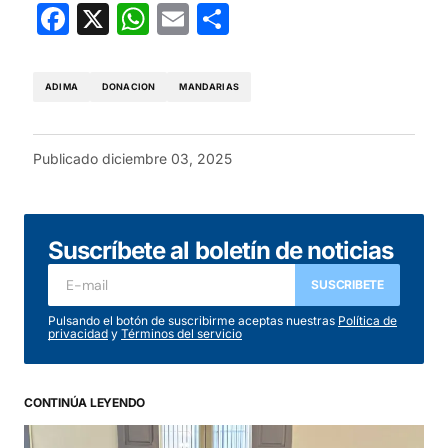
Facebook
X
WhatsApp
Email
Compartir
ADIMA
DONACION
MANDARIAS
Publicado
diciembre 03, 2025
Suscríbete al boletín de noticias
SUSCRIBETE
Pulsando el botón de suscribirme aceptas nuestras
Política de
privacidad
y
Términos del servicio
CONTINÚA LEYENDO