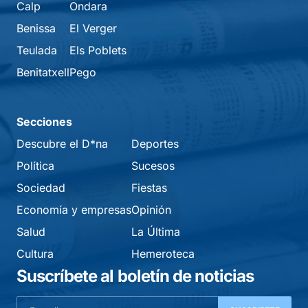
Calp
Ondara
Benissa
El Verger
Teulada
Els Poblets
Benitatxell
Pego
Secciones
Descubre el D*na
Deportes
Política
Sucesos
Sociedad
Fiestas
Economía y empresas
Opinión
Salud
La Última
Cultura
Hemeroteca
Suscríbete al boletín de noticias