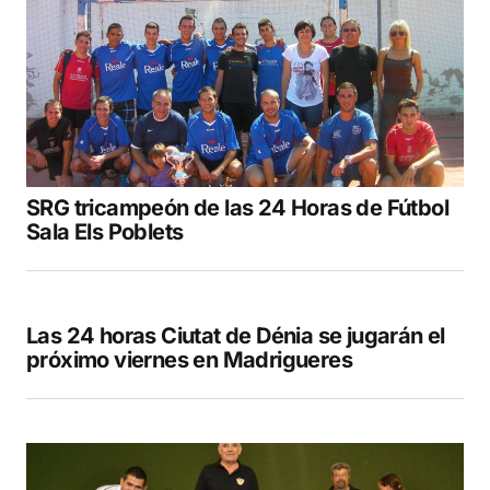
Your E-mail
*
Guarda mi nombre, correo electrónico y web
en este navegador para la próxima vez que
comente.
SRG tricampeón de las 24 Horas de Fútbol
COMENTAR
Sala Els Poblets
Las 24 horas Ciutat de Dénia se jugarán el
próximo viernes en Madrigueres