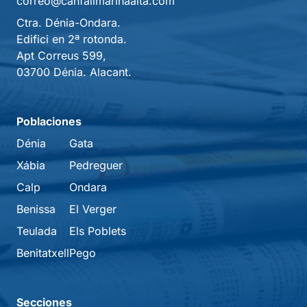
correo@canfalimarinaalta.com
Ctra. Dénia-Ondara.
Edifici en 2ª rotonda.
Apt Correus 599,
03700 Dénia. Alacant.
Poblaciones
Dénia
Gata
Xábia
Pedreguer
Calp
Ondara
Benissa
El Verger
Teulada
Els Poblets
Benitatxell
Pego
Secciones