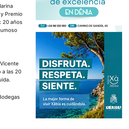
Marina
 y Premio
r: 20 años
spumoso
 Vicente
 a las 20
uida.
 Bodegas