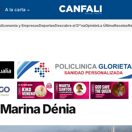
A la carta
s
Economía y Empresas
Deportes
Descubre el D*na
Opinión
La Última
Recetas
Re
o Marina Dénia