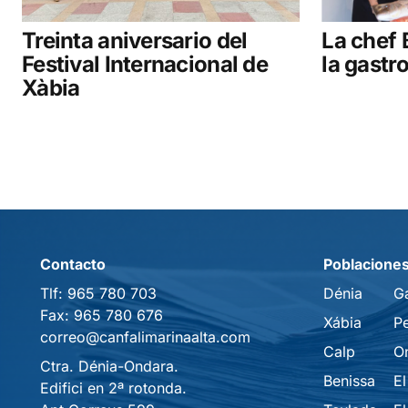
Treinta aniversario del
La chef 
Festival Internacional de
la gastr
Xàbia
Contacto
Poblacione
Tlf:
965 780 703
Dénia
G
Fax:
965 780 676
Xábia
P
correo@canfalimarinaalta.com
Calp
O
Ctra. Dénia-Ondara.
Benissa
El
Edifici en 2ª rotonda.