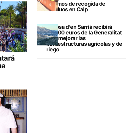
mínimos de recogida de
residuos en Calp
Callosa d’en Sarrià recibirá
40.000 euros de la Generalitat
para mejorar las
infraestructuras agrícolas y de
riego
ntará
na