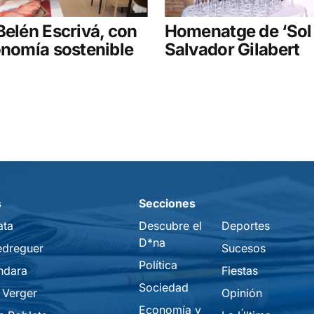
Belén Escrivá, con
Homenatge de ‘Sol i
onomía sostenible
Salvador Gilabert
s
Secciones
ata
Descubre el
Deportes
D*na
edreguer
Sucesos
Política
ndara
Fiestas
Sociedad
 Verger
Opinión
Economía y