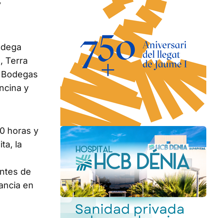
y
odega
, Terra
, Bodegas
ncina y
00 horas y
ta, la
antes de
ancia en