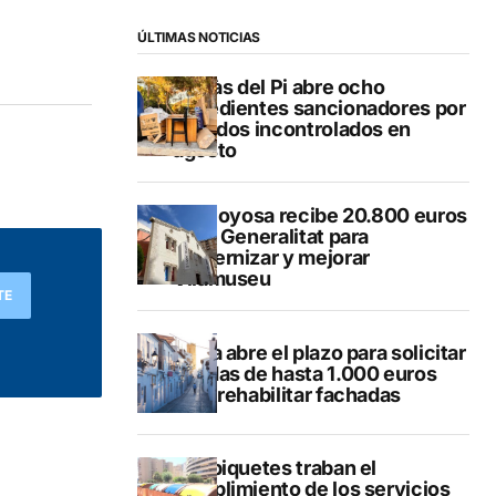
ÚLTIMAS NOTICIAS
L’Alfàs del Pi abre ocho
expedientes sancionadores por
vertidos incontrolados en
agosto
Villajoyosa recibe 20.800 euros
de la Generalitat para
modernizar y mejorar
Vilamuseu
TE
Altea abre el plazo para solicitar
ayudas de hasta 1.000 euros
para rehabilitar fachadas
Los piquetes traban el
cumplimiento de los servicios