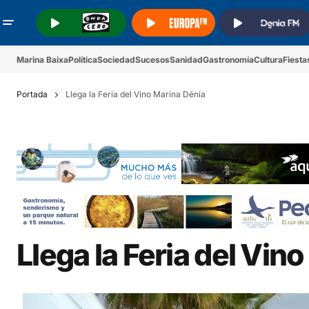
.
.
.
Marina Baixa
Política
Sociedad
Sucesos
Sanidad
Gastronomía
Cultura
Fiesta
Portada
Llega la Feria del Vino Marina Dénia
Llega la Feria del Vin