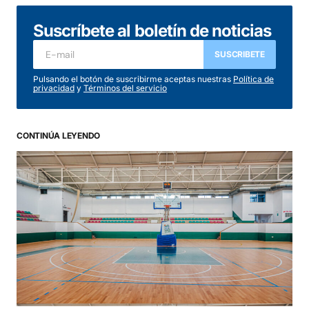
Suscríbete al boletín de noticias
SUSCRIBETE
Pulsando el botón de suscribirme aceptas nuestras
Política de
privacidad
y
Términos del servicio
CONTINÚA LEYENDO