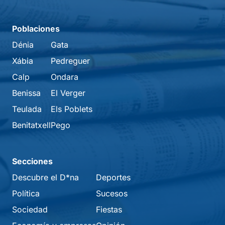
Poblaciones
Dénia
Gata
Xábia
Pedreguer
Calp
Ondara
Benissa
El Verger
Teulada
Els Poblets
Benitatxell
Pego
Secciones
Descubre el D*na
Deportes
Política
Sucesos
Sociedad
Fiestas