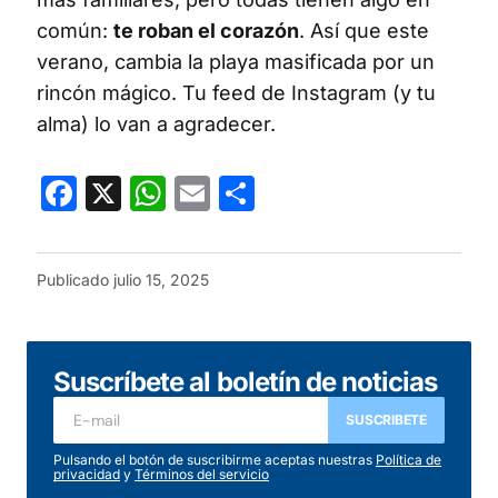
común:
te roban el corazón
. Así que este
verano, cambia la playa masificada por un
rincón mágico. Tu feed de Instagram (y tu
alma) lo van a agradecer.
Facebook
X
WhatsApp
Email
Compartir
Publicado
julio 15, 2025
Suscríbete al boletín de noticias
SUSCRIBETE
Pulsando el botón de suscribirme aceptas nuestras
Política de
privacidad
y
Términos del servicio