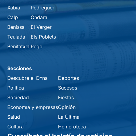
Xábia
Pedreguer
Calp
Ondara
Benissa
El Verger
Teulada
Els Poblets
Benitatxell
Pego
Secciones
Descubre el D*na
Deportes
Política
Sucesos
Sociedad
Fiestas
Economía y empresas
Opinión
Salud
La Última
Cultura
Hemeroteca