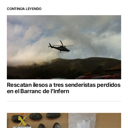
CONTINÚA LEYENDO
Your Name
*
Your E-mail
*
Guarda mi nombre, correo electrónico y web
en este navegador para la próxima vez que
comente.
Rescatan ilesos a tres senderistas perdidos
COMENTAR
en el Barranc de l’Infern