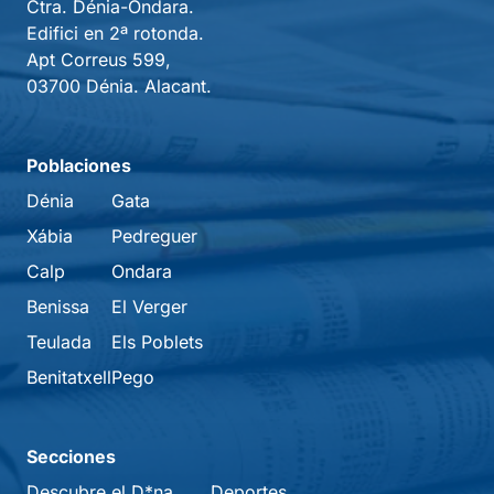
Ctra. Dénia-Ondara.
Edifici en 2ª rotonda.
Apt Correus 599,
03700 Dénia. Alacant.
Poblaciones
Dénia
Gata
Xábia
Pedreguer
Calp
Ondara
Benissa
El Verger
Teulada
Els Poblets
Benitatxell
Pego
Secciones
Descubre el D*na
Deportes