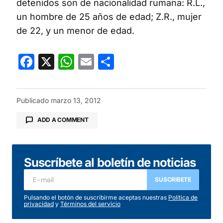
detenidos son de nacionalidad rumana: R.L.,
un hombre de 25 años de edad; Z.R., mujer
de 22, y un menor de edad.
Facebook
X
WhatsApp
Email
Compartir
Publicado
marzo 13, 2012
ADD A COMMENT
Suscríbete al boletín de noticias
Tu dirección de correo electrónico no será
publicada.
Los campos obligatorios están
SUSCRIBETE
marcados con
*
Pulsando el botón de suscribirme aceptas nuestras
Política de
privacidad
y
Términos del servicio
Comentario
*