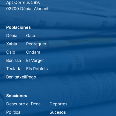
Apt Correus 599,
03700 Dénia. Alacant.
Poblaciones
Dénia
Gata
Xábia
Pedreguer
Calp
Ondara
Benissa
El Verger
Teulada
Els Poblets
Benitatxell
Pego
Secciones
Descubre el D*na
Deportes
Política
Sucesos