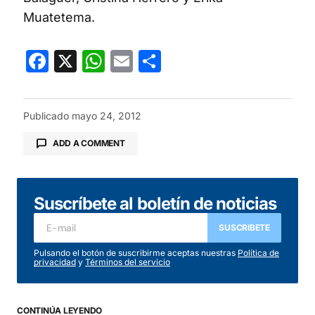
Muatetema.
Facebook
X
WhatsApp
Email
Compartir
Publicado
mayo 24, 2012
ADD A COMMENT
Suscríbete al boletín de noticias
Tu dirección de correo electrónico no será
publicada.
Los campos obligatorios están
SUSCRIBETE
marcados con
*
Pulsando el botón de suscribirme aceptas nuestras
Política de
privacidad
y
Términos del servicio
Comentario
*
CONTINÚA LEYENDO