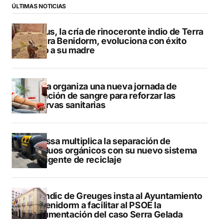
ÚLTIMAS NOTICIAS
Brutus, la cría de rinoceronte indio de Terra
Natura Benidorm, evoluciona con éxito
junto a su madre
Dénia organiza una nueva jornada de
donación de sangre para reforzar las
reservas sanitarias
Benissa multiplica la separación de
residuos orgánicos con su nuevo sistema
inteligente de reciclaje
El Síndic de Greuges insta al Ayuntamiento
de Benidorm a facilitar al PSOE la
documentación del caso Serra Gelada