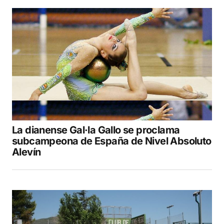
Your Name
*
Your E-mail
*
Guarda mi nombre, correo electrónico y web
en este navegador para la próxima vez que
comente.
La dianense Gal·la Gallo se proclama
COMENTAR
subcampeona de España de Nivel Absoluto
Alevín