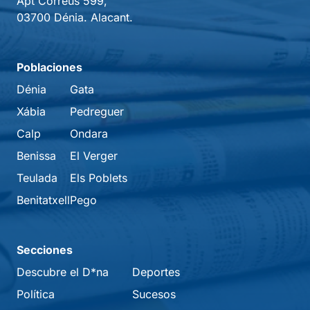
Apt Correus 599,
03700 Dénia. Alacant.
Poblaciones
Dénia
Gata
Xábia
Pedreguer
Calp
Ondara
Benissa
El Verger
Teulada
Els Poblets
Benitatxell
Pego
Secciones
Descubre el D*na
Deportes
Política
Sucesos