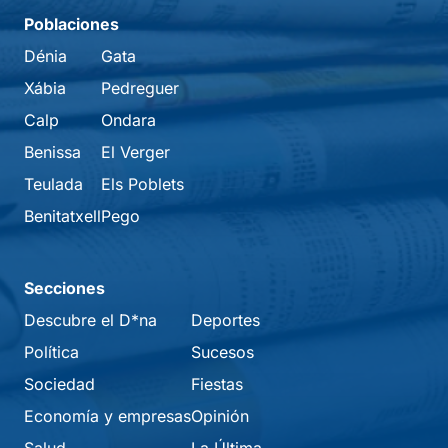
Poblaciones
Dénia
Gata
Xábia
Pedreguer
Calp
Ondara
Benissa
El Verger
Teulada
Els Poblets
Benitatxell
Pego
Secciones
Descubre el D*na
Deportes
Política
Sucesos
Sociedad
Fiestas
Economía y empresas
Opinión