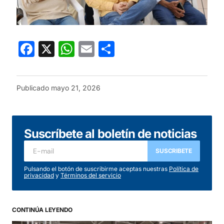
Facebook
X
WhatsApp
Email
Compartir
Publicado
mayo 21, 2026
Suscríbete al boletín de noticias
SUSCRIBETE
Pulsando el botón de suscribirme aceptas nuestras
Política de
privacidad
y
Términos del servicio
CONTINÚA LEYENDO