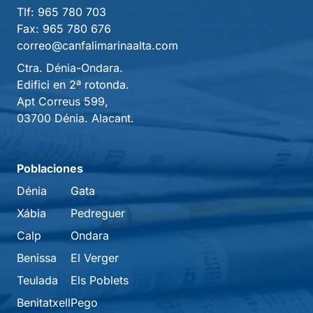
Tlf:
965 780 703
Fax:
965 780 676
correo@canfalimarinaalta.com
Ctra. Dénia-Ondara.
Edifici en 2ª rotonda.
Apt Correus 599,
03700 Dénia. Alacant.
Poblaciones
Dénia
Gata
Xábia
Pedreguer
Calp
Ondara
Benissa
El Verger
Teulada
Els Poblets
Benitatxell
Pego