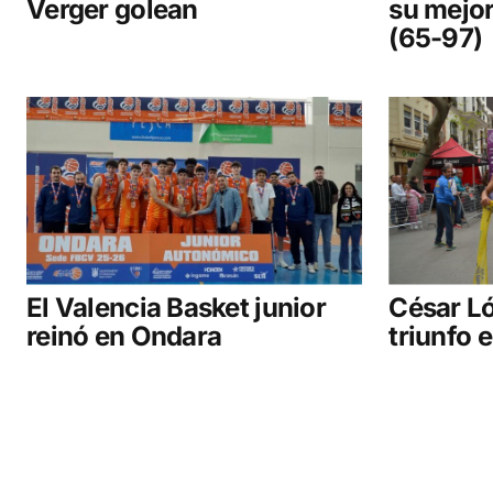
Verger golean
su mejor
(65-97)
El Valencia Basket junior
César Ló
reinó en Ondara
triunfo 