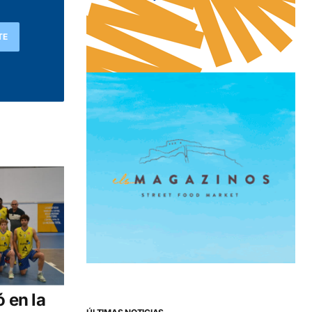
TE
ó en la