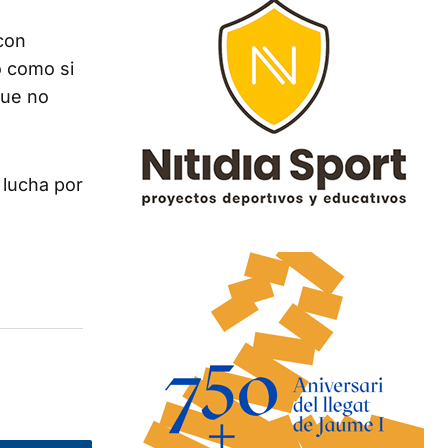
con
o como si
que no
a lucha por