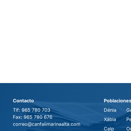
Contacto
Poblacione
Tlf:
965 780 703
Dénia
G
Fax:
965 780 676
Xábia
P
correo@canfalimarinaalta.com
Calp
O