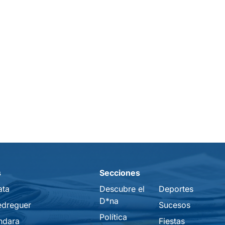
s
Secciones
ata
Descubre el
Deportes
D*na
edreguer
Sucesos
Política
ndara
Fiestas