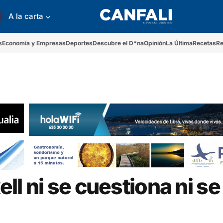
A la carta
s
Economía y Empresas
Deportes
Descubre el D*na
Opinión
La Última
Recetas
Re
ell ni se cuestiona ni se