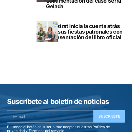
documentación del caso Serra
Gelada
Finestrat inicia la cuenta atrás
para sus fiestas patronales con
la presentación del libro oficial
Suscríbete al boletín de noticias
SUSCRIBETE
Pulsando el botón de suscribirme aceptas nuestras
Política de
privacidad
y
Términos del servicio