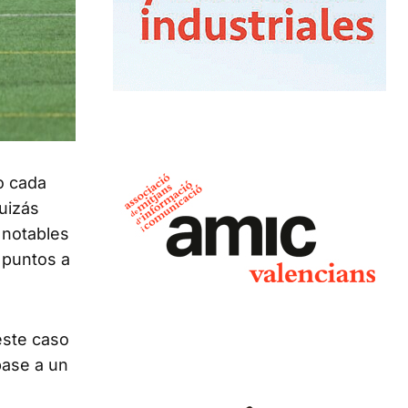
o cada
uizás
 notables
s puntos a
este caso
pase a un