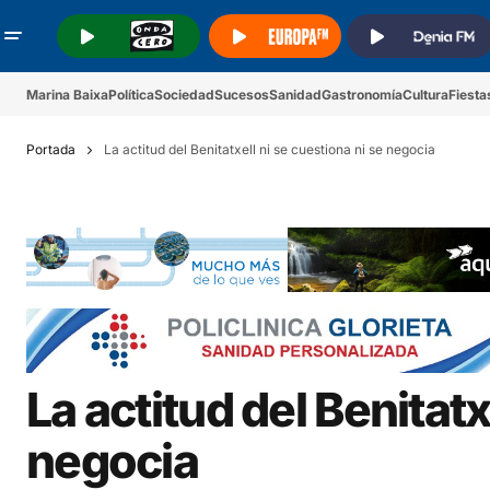
.
.
.
Marina Baixa
Política
Sociedad
Sucesos
Sanidad
Gastronomía
Cultura
Fiesta
Portada
La actitud del Benitatxell ni se cuestiona ni se negocia
La actitud del Benitatx
negocia