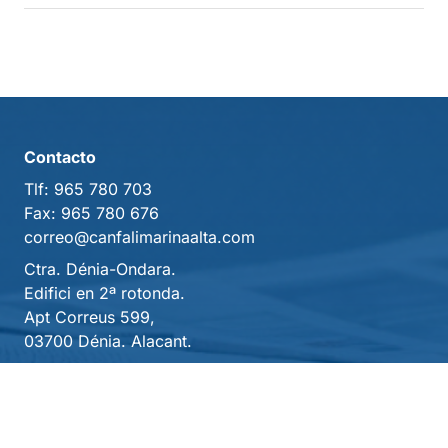
Contacto
Tlf:
965 780 703
Fax:
965 780 676
correo@canfalimarinaalta.com
Ctra. Dénia-Ondara.
Edifici en 2ª rotonda.
Apt Correus 599,
03700 Dénia. Alacant.
Poblaciones
Dénia
Gata