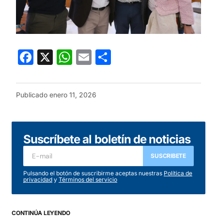
Facebook
X
WhatsApp
Email
Compartir
Publicado
enero 11, 2026
Suscríbete al boletín de noticias
SUSCRIBETE
Pulsando el botón de suscribirme aceptas nuestras
Política de
privacidad
y
Términos del servicio
CONTINÚA LEYENDO