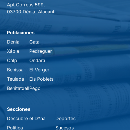
Apt Correus 599,
03700 Dénia. Alacant.
Poblaciones
Dénia
Gata
Xábia
Pedreguer
Calp
Ondara
Benissa
El Verger
Teulada
Els Poblets
Benitatxell
Pego
Secciones
Descubre el D*na
Deportes
Política
Sucesos