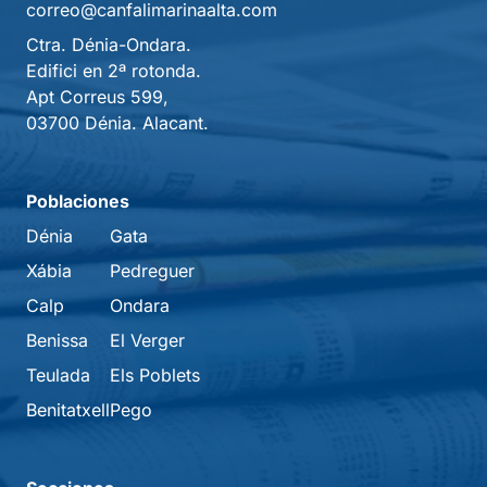
correo@canfalimarinaalta.com
Ctra. Dénia-Ondara.
Edifici en 2ª rotonda.
Apt Correus 599,
03700 Dénia. Alacant.
Poblaciones
Dénia
Gata
Xábia
Pedreguer
Calp
Ondara
Benissa
El Verger
Teulada
Els Poblets
Benitatxell
Pego