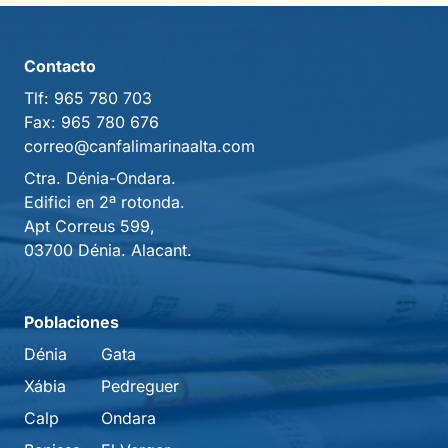
Contacto
Tlf:
965 780 703
Fax:
965 780 676
correo@canfalimarinaalta.com
Ctra. Dénia-Ondara.
Edifici en 2ª rotonda.
Apt Correus 599,
03700 Dénia. Alacant.
Poblaciones
Dénia
Gata
Xábia
Pedreguer
Calp
Ondara