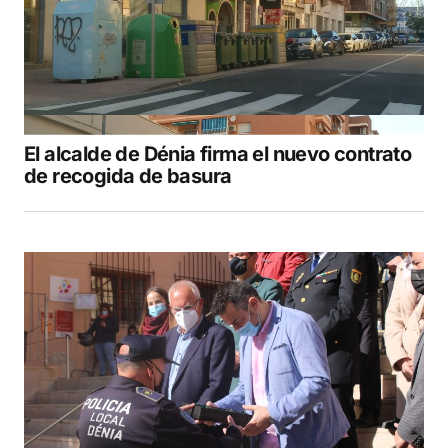
Your E-mail
*
Guarda mi nombre, correo electrónico y web
en este navegador para la próxima vez que
comente.
El alcalde de Dénia firma el nuevo contrato
COMENTAR
de recogida de basura