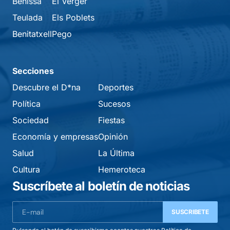
Benissa
El Verger
Teulada
Els Poblets
Benitatxell
Pego
Secciones
Descubre el D*na
Deportes
Política
Sucesos
Sociedad
Fiestas
Economía y empresas
Opinión
Salud
La Última
Cultura
Hemeroteca
Suscríbete al boletín de noticias
SUSCRIBETE