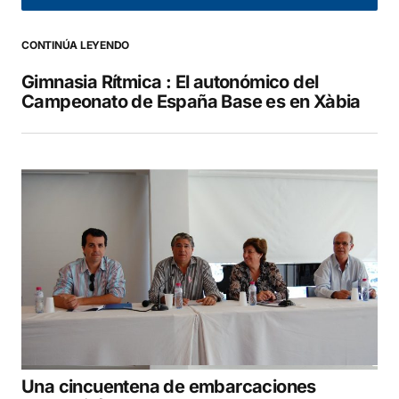
CONTINÚA LEYENDO
Gimnasia Rítmica : El autonómico del
Campeonato de España Base es en Xàbia
Your Name
*
Your E-mail
*
Guarda mi nombre, correo electrónico y web
en este navegador para la próxima vez que
comente.
COMENTAR
Una cincuentena de embarcaciones