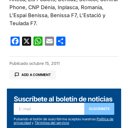
Phone, CNP Dénia, Inplasca, Romania,
L’Espai Benissa, Benissa F7, L’Estació y
Teulada F7.
Facebook
X
WhatsApp
Email
Compartir
Publicado
octubre 15, 2011
ADD A COMMENT
Suscríbete al boletín de noticias
Tu dirección de correo electrónico no será
publicada.
Los campos obligatorios están
SUSCRIBETE
marcados con
*
Pulsando el botón de suscribirme aceptas nuestras
Política de
privacidad
y
Términos del servicio
Comentario
*