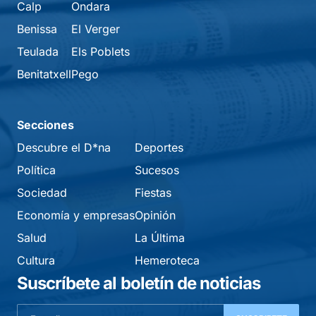
Calp
Ondara
Benissa
El Verger
Teulada
Els Poblets
Benitatxell
Pego
Secciones
Descubre el D*na
Deportes
Política
Sucesos
Sociedad
Fiestas
Economía y empresas
Opinión
Salud
La Última
Cultura
Hemeroteca
Suscríbete al boletín de noticias