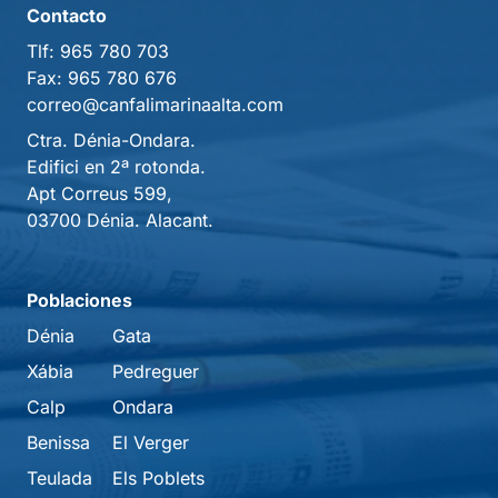
Contacto
Tlf:
965 780 703
Fax:
965 780 676
correo@canfalimarinaalta.com
Ctra. Dénia-Ondara.
Edifici en 2ª rotonda.
Apt Correus 599,
03700 Dénia. Alacant.
Poblaciones
Dénia
Gata
Xábia
Pedreguer
Calp
Ondara
Benissa
El Verger
Teulada
Els Poblets