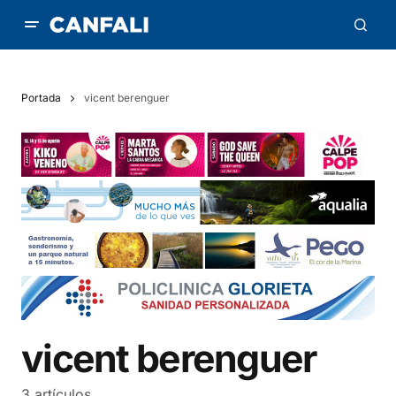
Portada
vicent berenguer
vicent berenguer
3 artículos