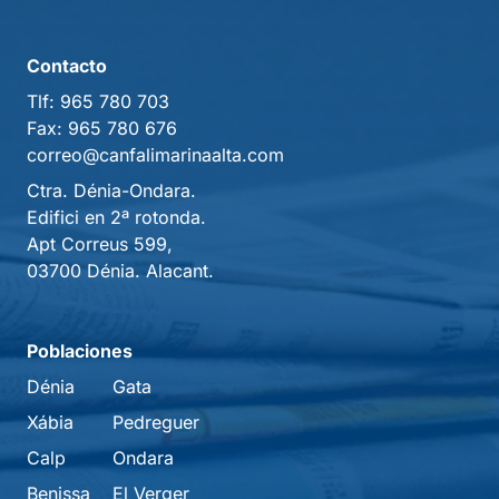
Contacto
Tlf:
965 780 703
Fax:
965 780 676
correo@canfalimarinaalta.com
Ctra. Dénia-Ondara.
Edifici en 2ª rotonda.
Apt Correus 599,
03700 Dénia. Alacant.
Poblaciones
Dénia
Gata
Xábia
Pedreguer
Calp
Ondara
Benissa
El Verger