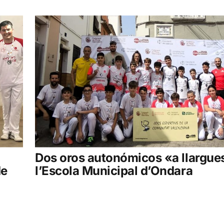
a
Dos oros autonómicos «a llargue
de
l’Escola Municipal d’Ondara