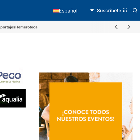
Suscribete
Español
portajes
Hemeroteca