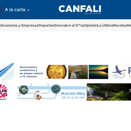
A la carta
s
Economía y Empresas
Deportes
Descubre el D*na
Opinión
La Última
Recetas
Re