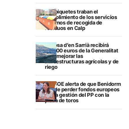
Los piquetes traban el
cumplimiento de los servicios
mínimos de recogida de
residuos en Calp
Callosa d’en Sarrià recibirá
40.000 euros de la Generalitat
para mejorar las
infraestructuras agrícolas y de
riego
El PSOE alerta de que Benidorm
puede perder fondos europeos
por la gestión del PP con la
plaza de toros