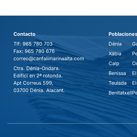
Contacto
Poblacione
Tlf:
965 780 703
Dénia
G
Fax:
965 780 676
Xábia
P
correo@canfalimarinaalta.com
Calp
O
Ctra. Dénia-Ondara.
Benissa
El
Edifici en 2ª rotonda.
Apt Correus 599,
Teulada
El
03700 Dénia. Alacant.
Benitatxell
P