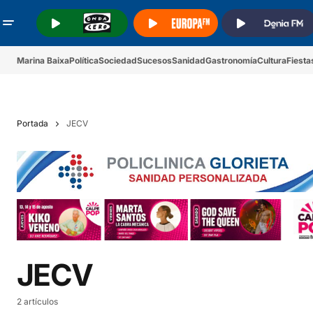
.
.
.
Marina Baixa
Política
Sociedad
Sucesos
Sanidad
Gastronomía
Cultura
Fiesta
Portada
JECV
JECV
2 artículos