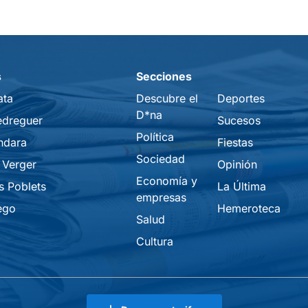
s
Secciones
ata
Descubre el
Deportes
D*na
edreguer
Sucesos
Política
ndara
Fiestas
Sociedad
 Verger
Opinión
Economía y
s Poblets
La Última
empresas
ego
Hemeroteca
Salud
Cultura