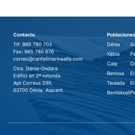
Contacto
Poblacione
Tlf:
965 780 703
Dénia
G
Fax:
965 780 676
Xábia
P
correo@canfalimarinaalta.com
Calp
O
Ctra. Dénia-Ondara.
Benissa
El
Edifici en 2ª rotonda.
Apt Correus 599,
Teulada
El
03700 Dénia. Alacant.
Benitatxell
P