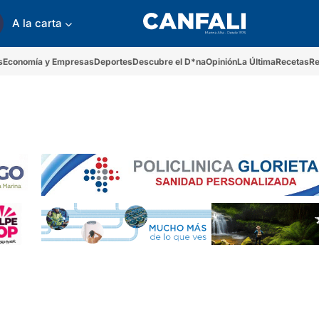
A la carta
s
Economía y Empresas
Deportes
Descubre el D*na
Opinión
La Última
Recetas
Re