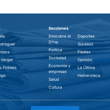
s
Secciones
ata
Descubre el
Deportes
D*na
edreguer
Sucesos
Política
ndara
Fiestas
Sociedad
 Verger
Opinión
Economía y
s Poblets
La Última
empresas
ego
Hemeroteca
Salud
Cultura