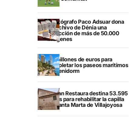
El fotógrafo Paco Adsuar dona
al Archivo de Dénia una
colección de más de 50.000
imágenes
50 millones de euros para
completar los paseos marítimos
de Benidorm
El Plan Restaura destina 53.595
euros para rehabilitar la capilla
de Santa Marta de Villajoyosa