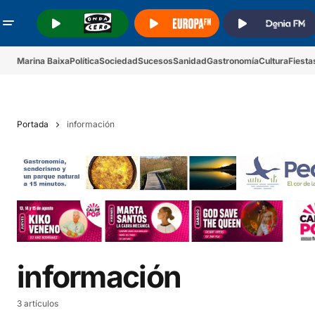
.
.
.
Marina Baixa
Política
Sociedad
Sucesos
Sanidad
Gastronomía
Cultura
Fiesta
Portada
información
información
3 artículos