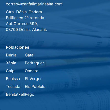
correo@canfalimarinaalta.com
Ctra. Dénia-Ondara.
Edifici en 2ª rotonda.
Apt Correus 599,
03700 Dénia. Alacant.
Poblaciones
Dénia
Gata
Xábia
Pedreguer
Calp
Ondara
Benissa
El Verger
Teulada
Els Poblets
Benitatxell
Pego