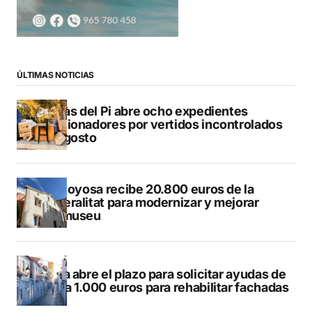
ÚLTIMAS NOTICIAS
L’Alfàs del Pi abre ocho expedientes
sancionadores por vertidos incontrolados
en agosto
Villajoyosa recibe 20.800 euros de la
Generalitat para modernizar y mejorar
Vilamuseu
Altea abre el plazo para solicitar ayudas de
hasta 1.000 euros para rehabilitar fachadas