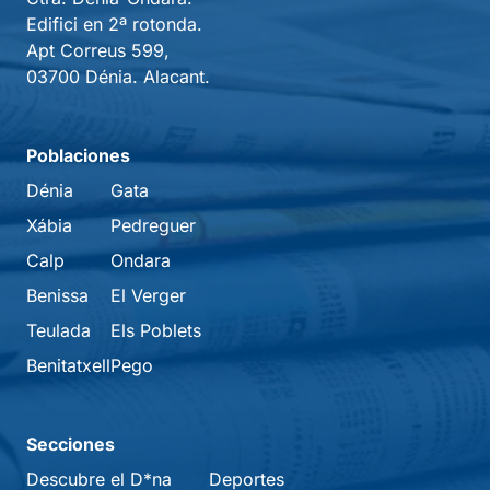
Edifici en 2ª rotonda.
Apt Correus 599,
03700 Dénia. Alacant.
Poblaciones
Dénia
Gata
Xábia
Pedreguer
Calp
Ondara
Benissa
El Verger
Teulada
Els Poblets
Benitatxell
Pego
Secciones
Descubre el D*na
Deportes