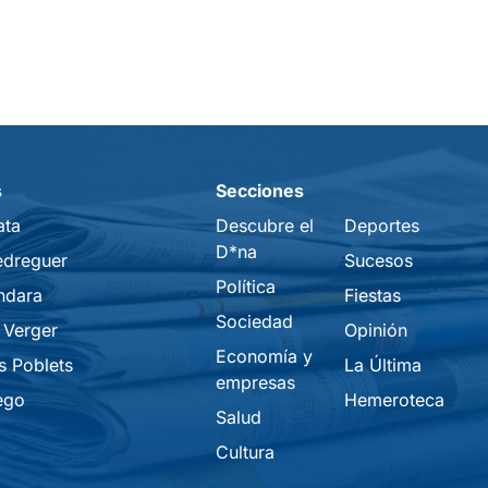
s
Secciones
ata
Descubre el
Deportes
D*na
edreguer
Sucesos
Política
ndara
Fiestas
Sociedad
 Verger
Opinión
Economía y
s Poblets
La Última
empresas
ego
Hemeroteca
Salud
Cultura