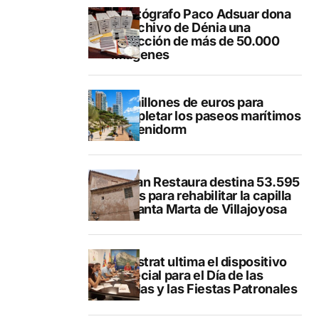
El fotógrafo Paco Adsuar dona
al Archivo de Dénia una
colección de más de 50.000
imágenes
50 millones de euros para
completar los paseos marítimos
de Benidorm
El Plan Restaura destina 53.595
euros para rehabilitar la capilla
de Santa Marta de Villajoyosa
Finestrat ultima el dispositivo
especial para el Día de las
Paellas y las Fiestas Patronales