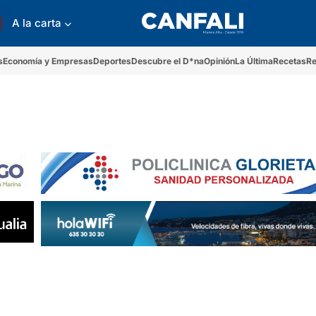
A la carta
s
Economía y Empresas
Deportes
Descubre el D*na
Opinión
La Última
Recetas
Re