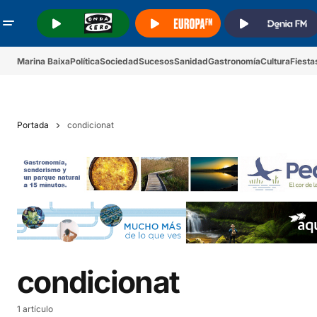
.
.
.
Marina Baixa
Política
Sociedad
Sucesos
Sanidad
Gastronomía
Cultura
Fiesta
Portada
condicionat
condicionat
1 artículo