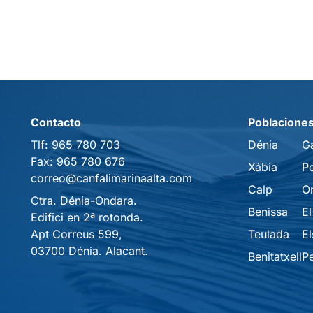
Contacto
Poblacione
Tlf:
965 780 703
Dénia
G
Fax:
965 780 676
Xábia
P
correo@canfalimarinaalta.com
Calp
O
Ctra. Dénia-Ondara.
Benissa
El
Edifici en 2ª rotonda.
Apt Correus 599,
Teulada
El
03700 Dénia. Alacant.
Benitatxell
P