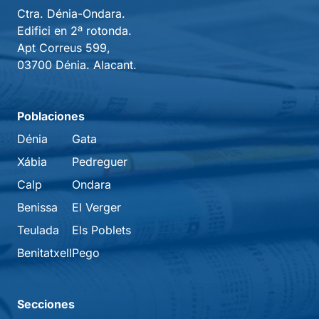
Ctra. Dénia-Ondara.
Edifici en 2ª rotonda.
Apt Correus 599,
03700 Dénia. Alacant.
Poblaciones
Dénia
Gata
Xábia
Pedreguer
Calp
Ondara
Benissa
El Verger
Teulada
Els Poblets
Benitatxell
Pego
Secciones