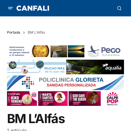
Portada
BM L'Alfás
BM L’Alfás
1 artículo