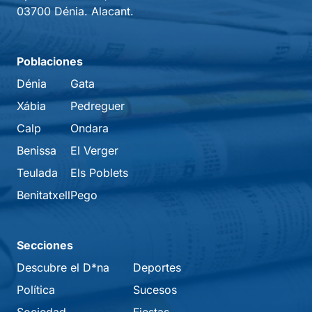
03700 Dénia. Alacant.
Poblaciones
Dénia
Gata
Xábia
Pedreguer
Calp
Ondara
Benissa
El Verger
Teulada
Els Poblets
Benitatxell
Pego
Secciones
Descubre el D*na
Deportes
Política
Sucesos