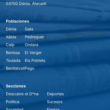
03700 Dénia. Alacant.
Poblaciones
Dénia
Gata
Xábia
Pedreguer
Calp
Ondara
Benissa
El Verger
Teulada
Els Poblets
Benitatxell
Pego
Secciones
Descubre el D*na
Deportes
Política
Sucesos
Sociedad
Fiestas