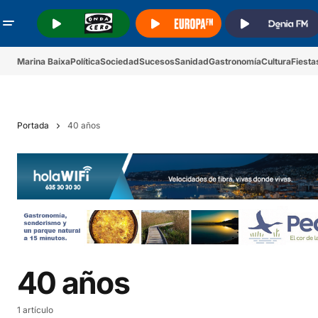
.
.
.
Marina Baixa
Política
Sociedad
Sucesos
Sanidad
Gastronomía
Cultura
Fiesta
Portada
40 años
40 años
1 artículo