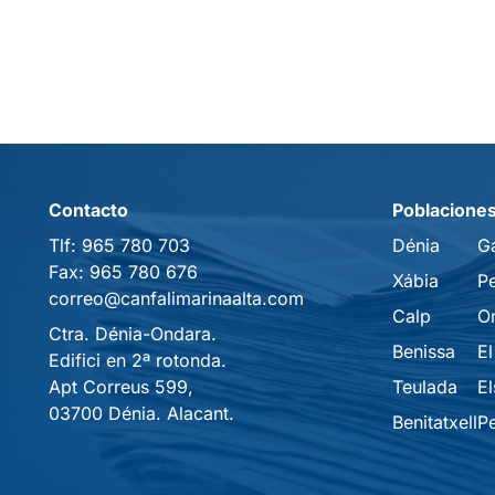
Contacto
Poblacione
Tlf:
965 780 703
Dénia
G
Fax:
965 780 676
Xábia
P
correo@canfalimarinaalta.com
Calp
O
Ctra. Dénia-Ondara.
Benissa
El
Edifici en 2ª rotonda.
Apt Correus 599,
Teulada
El
03700 Dénia. Alacant.
Benitatxell
P