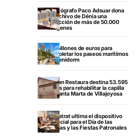
El fotógrafo Paco Adsuar dona
al Archivo de Dénia una
colección de más de 50.000
imágenes
50 millones de euros para
completar los paseos marítimos
de Benidorm
El Plan Restaura destina 53.595
euros para rehabilitar la capilla
de Santa Marta de Villajoyosa
Finestrat ultima el dispositivo
especial para el Día de las
Paellas y las Fiestas Patronales