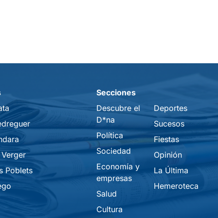
s
Secciones
ata
Descubre el
Deportes
D*na
edreguer
Sucesos
Política
ndara
Fiestas
Sociedad
 Verger
Opinión
Economía y
s Poblets
La Última
empresas
ego
Hemeroteca
Salud
Cultura