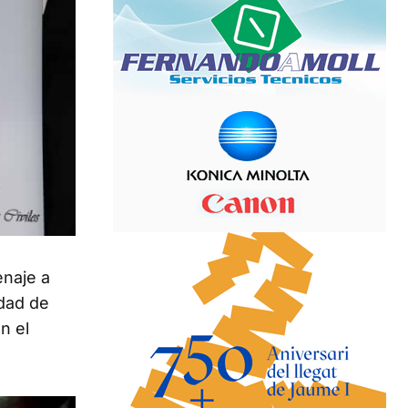
enaje a
udad de
n el