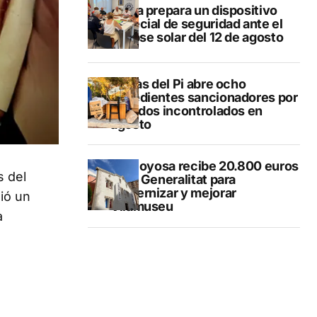
Xàbia prepara un dispositivo
especial de seguridad ante el
eclipse solar del 12 de agosto
L’Alfàs del Pi abre ocho
expedientes sancionadores por
vertidos incontrolados en
agosto
Villajoyosa recibe 20.800 euros
s del
de la Generalitat para
modernizar y mejorar
dió un
Vilamuseu
a