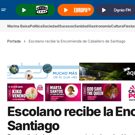
.
.
.
Marina Baixa
Política
Sociedad
Sucesos
Sanidad
Gastronomía
Cultura
Fiesta
Portada
Escolano recibe la Encomienda de Caballero de Santiago
Escolano recibe la E
Santiago