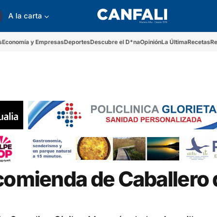
A la carta
s
Economía y Empresas
Deportes
Descubre el D*na
Opinión
La Última
Recetas
Re
ncomienda de Caballero 