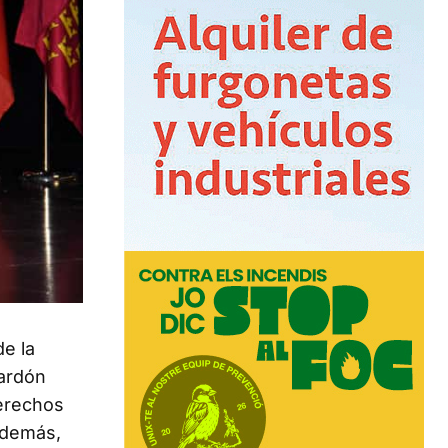
de la
lardón
derechos
Además,