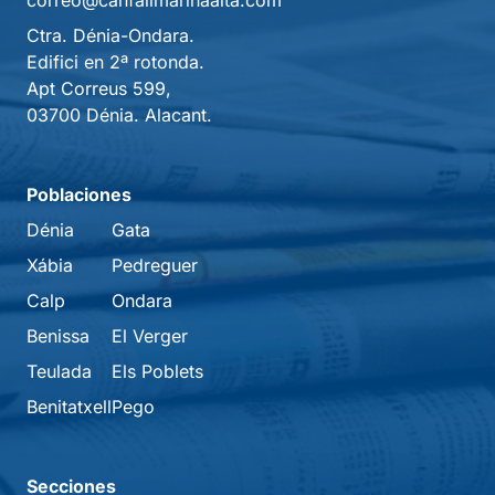
correo@canfalimarinaalta.com
Ctra. Dénia-Ondara.
Edifici en 2ª rotonda.
Apt Correus 599,
03700 Dénia. Alacant.
Poblaciones
Dénia
Gata
Xábia
Pedreguer
Calp
Ondara
Benissa
El Verger
Teulada
Els Poblets
Benitatxell
Pego
Secciones