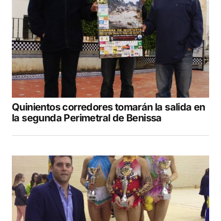
Your Name
*
Your E-mail
*
Guarda mi nombre, correo electrónico y web
en este navegador para la próxima vez que
comente.
Quinientos corredores tomarán la salida en
COMENTAR
la segunda Perimetral de Benissa