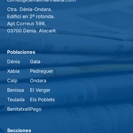
Ctra. Dénia-Ondara.
Edifici en 2ª rotonda.
Apt Correus 599,
03700 Dénia. Alacant.
Poblaciones
Dénia
Gata
Xábia
Pedreguer
Calp
Ondara
Benissa
El Verger
Teulada
Els Poblets
Benitatxell
Pego
Secciones