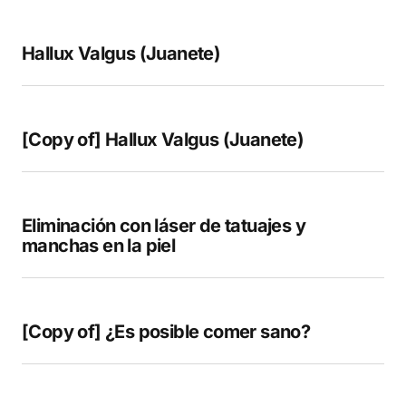
Your E-mail
*
Hallux Valgus (Juanete)
Guarda mi nombre, correo electrónico y web
en este navegador para la próxima vez que
comente.
[Copy of] Hallux Valgus (Juanete)
COMENTAR
Eliminación con láser de tatuajes y
manchas en la piel
[Copy of] ¿Es posible comer sano?