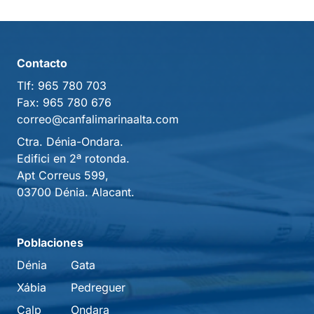
Contacto
Tlf:
965 780 703
Fax:
965 780 676
correo@canfalimarinaalta.com
Ctra. Dénia-Ondara.
Edifici en 2ª rotonda.
Apt Correus 599,
03700 Dénia. Alacant.
Poblaciones
Dénia
Gata
Xábia
Pedreguer
Calp
Ondara