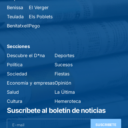
Benissa
El Verger
Teulada
Els Poblets
Benitatxell
Pego
Secciones
Descubre el D*na
Deportes
Política
Sucesos
Sociedad
Fiestas
Economía y empresas
Opinión
Salud
La Última
Cultura
Hemeroteca
Suscríbete al boletín de noticias
SUSCRIBETE