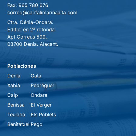
Fax:
965 780 676
correo@canfalimarinaalta.com
Ctra. Dénia-Ondara.
Edifici en 2ª rotonda.
Apt Correus 599,
03700 Dénia. Alacant.
Poblaciones
Dénia
Gata
Xábia
Pedreguer
Calp
Ondara
Benissa
El Verger
Teulada
Els Poblets
Benitatxell
Pego