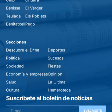
Calp
Ondara
Benissa
El Verger
Teulada
Els Poblets
Benitatxell
Pego
Secciones
Descubre el D*na
Deportes
Política
Sucesos
Sociedad
Fiestas
Economía y empresas
Opinión
Salud
La Última
Cultura
Hemeroteca
Suscríbete al boletín de noticias
SUSCRIBETE