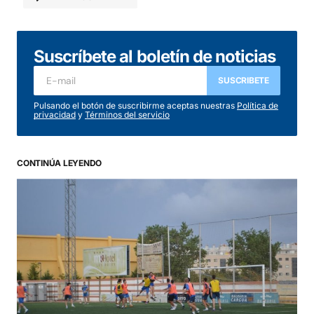
Suscríbete al boletín de noticias
Tu dirección de correo electrónico no será
publicada.
Los campos obligatorios están
SUSCRIBETE
marcados con
*
Pulsando el botón de suscribirme aceptas nuestras
Política de
privacidad
y
Términos del servicio
Comentario
*
CONTINÚA LEYENDO
Your Name
*
Your E-mail
*
Guarda mi nombre, correo electrónico y web
en este navegador para la próxima vez que
comente.