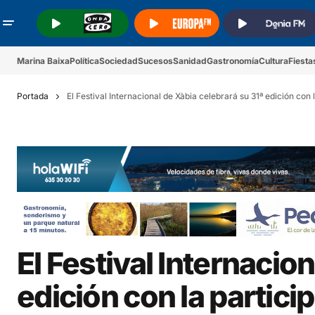
.
.
.
Marina Baixa
Política
Sociedad
Sucesos
Sanidad
Gastronomía
Cultura
Fiesta
Portada
El Festival Internacional de Xàbia celebrará su 31ª edición con 
El Festival Internacio
edición con la particip