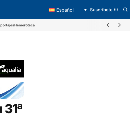
Suscribete
Español
portajes
Hemeroteca
u 31ª