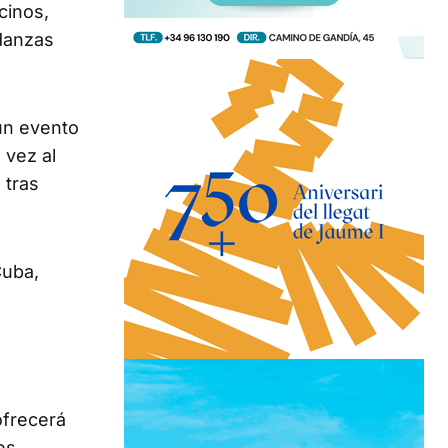
cinos,
 danzas
 un evento
 vez al
 tras
Cuba,
ofrecerá
es