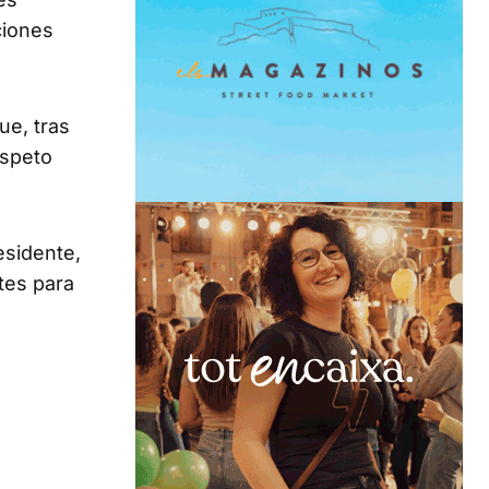
ciones
ue, tras
espeto
esidente,
ntes para