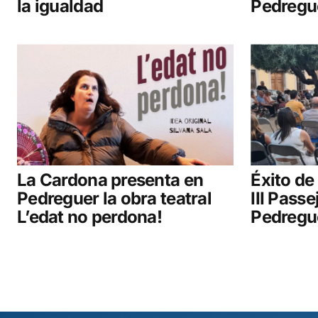
la igualdad
Pedregu
La Cardona presenta en
Éxito de
Pedreguer la obra teatral
III Pass
L’edat no perdona!
Pedregu