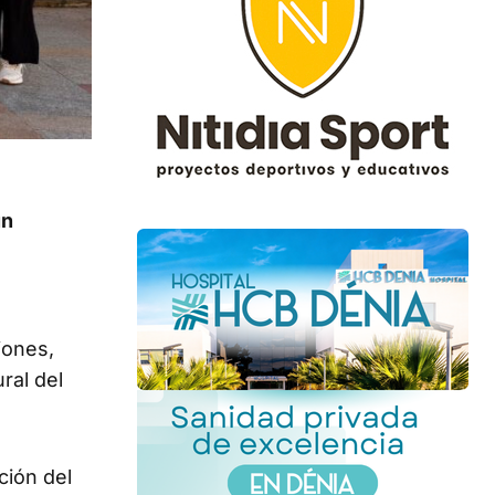
un
iones,
ral del
ción del