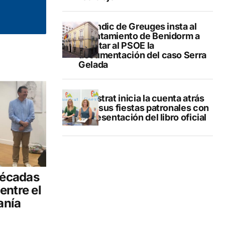
El Síndic de Greuges insta al
Ayuntamiento de Benidorm a
facilitar al PSOE la
documentación del caso Serra
Gelada
Finestrat inicia la cuenta atrás
para sus fiestas patronales con
la presentación del libro oficial
décadas
entre el
anía