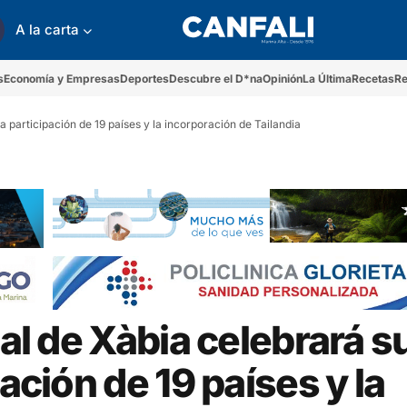
A la carta
s
Economía y Empresas
Deportes
Descubre el D*na
Opinión
La Última
Recetas
Re
la participación de 19 países y la incorporación de Tailandia
nal de Xàbia celebrará s
ación de 19 países y la