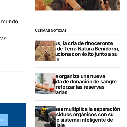
el mundo.
ÚLTIMAS NOTICIAS
ras.
Brutus, la cría de rinoceronte
indio de Terra Natura Benidorm,
evoluciona con éxito junto a su
madre
Dénia organiza una nueva
jornada de donación de sangre
para reforzar las reservas
sanitarias
Benissa multiplica la separación
de residuos orgánicos con su
nuevo sistema inteligente de
TE
reciclaje