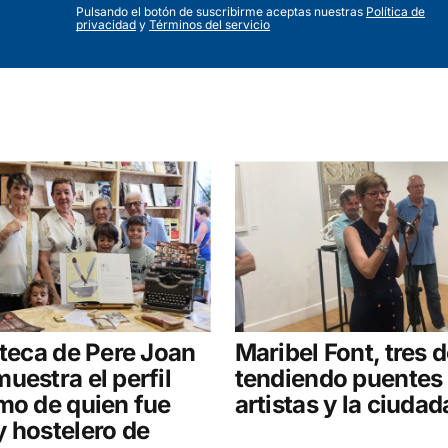
Pulsando el botón de suscribirme aceptas nuestras
Política de
privacidad
y
Términos del servicio
oteca de Pere Joan
Maribel Font, tres 
uestra el perfil
tendiendo puentes 
mo de quien fue
artistas y la ciudad
 hostelero de