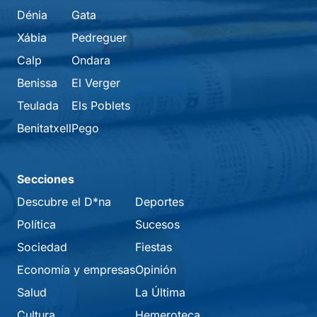
Dénia
Gata
Xábia
Pedreguer
Calp
Ondara
Benissa
El Verger
Teulada
Els Poblets
Benitatxell
Pego
Secciones
Descubre el D*na
Deportes
Política
Sucesos
Sociedad
Fiestas
Economía y empresas
Opinión
Salud
La Última
Cultura
Hemeroteca