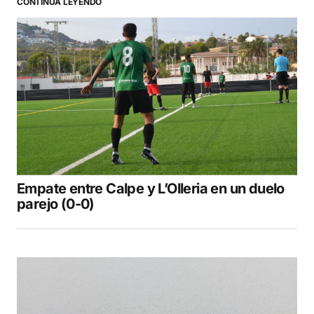
CONTINÚA LEYENDO
Your Name
*
Your E-mail
*
Guarda mi nombre, correo electrónico y web
en este navegador para la próxima vez que
comente.
Empate entre Calpe y L’Olleria en un duelo
COMENTAR
parejo (0-0)