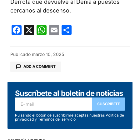
Derrota que devuelve al Dénia a puestos
cercanos al descenso.
Facebook
X
WhatsApp
Email
Compartir
Publicado
marzo 10, 2025
ADD A COMMENT
Suscríbete al boletín de noticias
Tu dirección de correo electrónico no será
publicada.
Los campos obligatorios están
SUSCRIBETE
marcados con
*
Pulsando el botón de suscribirme aceptas nuestras
Política de
privacidad
y
Términos del servicio
Comentario
*