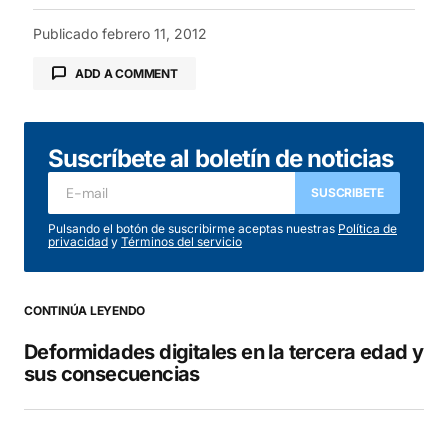
Publicado
febrero 11, 2012
ADD A COMMENT
Suscríbete al boletín de noticias
Tu dirección de correo electrónico no será
publicada.
Los campos obligatorios están
SUSCRIBETE
marcados con
*
Pulsando el botón de suscribirme aceptas nuestras
Política de
privacidad
y
Términos del servicio
Comentario
*
CONTINÚA LEYENDO
Deformidades digitales en la tercera edad y
sus consecuencias
Your Name
*
Your E-mail
*