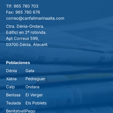
Tlf:
965 780 703
Fax:
965 780 676
correo@canfalimarinaalta.com
Ctra. Dénia-Ondara.
Edifici en 2ª rotonda.
Apt Correus 599,
03700 Dénia. Alacant.
Poblaciones
Dénia
Gata
Xábia
Pedreguer
Calp
Ondara
Benissa
El Verger
Teulada
Els Poblets
Benitatxell
Pego